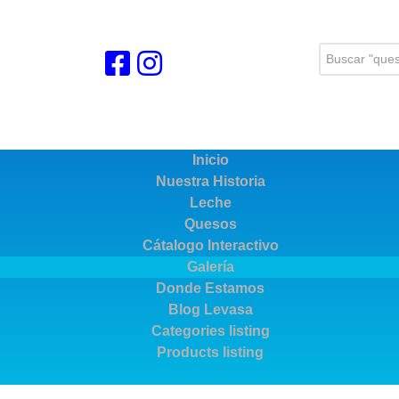
Buscar...
Inicio
Nuestra Historia
Leche
Quesos
Cátalogo Interactivo
Galería
Donde Estamos
Blog Levasa
Categories listing
Products listing