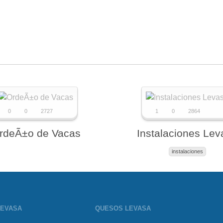
0
0
2727
1
0
2864
rdeÃ±o de Vacas
Instalaciones Lev
instalaciones
LEVASA
QUESOS LEVASA