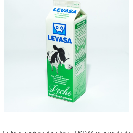
La leche semidesnatada fresca LEVASA es recogida de