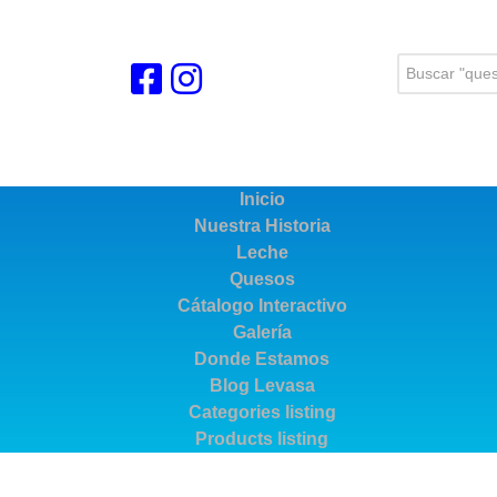
Buscar...
Inicio
Nuestra Historia
Leche
Quesos
Cátalogo Interactivo
Galería
Donde Estamos
Blog Levasa
Categories listing
Products listing